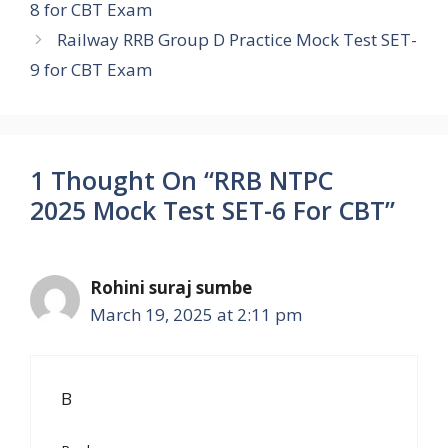
8 for CBT Exam
o
A
e
d
r
i
Railway RRB Group D Practice Mock Test SET-
o
p
r
I
a
n
9 for CBT Exam
k
p
n
m
k
1 Thought On “RRB NTPC
2025 Mock Test SET-6 For CBT”
Rohini suraj sumbe
March 19, 2025 at 2:11 pm
B