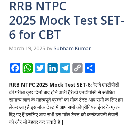
RRB NTPC
2025 Mock Test SET-
6 for CBT
March 19, 2025
by
Subham Kumar
F
W
T
L
T
C
S
a
h
w
i
e
o
h
RRB NTPC 2025 Mock Test SET-6:
रेलवे एनटीपीसी
c
a
i
n
l
p
a
की परीक्षा कुछ दिनों बाद होने वाली हैरेलवे एनटीपीसी से संबंधित
e
t
t
k
e
y
r
सामान्य ज्ञान के महत्वपूर्ण प्रश्नों का मॉक टेस्ट आप सभी के लिए हम
लेकर आए हैं इस मॉक टेस्ट में आप सभी कोप्रीवियस ईयर के प्रश्न
b
s
t
e
g
L
e
दिए गए हैं इसलिए आप सभी इस मॉक टेस्ट को करकेअपनी तैयारी
o
A
e
d
r
i
को और भी बेहतर कर सकते हैं |
o
p
r
I
a
n