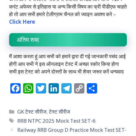
करंट अफेयर से इतिहास या अन्य किसी विषय का फ्री पीडीएफ चाहते
हो तो आप सभी हमारे टेलीग्राम चैनल को ज्वाइन अवश्य करे –
Click Here
अंतिम शब्द
मैं आशा करता हूं आप सभी को हमारे द्वारा दी गई जानकारी पसंद आई
होगी आप सभी ने इस ऑनलाइन टेस्ट में अच्छा स्कोर किया होगा
सभी इस टेस्ट को अपने दोस्तों के साथ भी शेयर जरूर करें धन्यवाद
F
W
T
L
T
C
S
a
h
w
i
e
o
h
c
a
i
n
l
p
a
Categories
GK टेस्ट सीरीज
,
टेस्ट सीरीज
e
t
t
k
e
y
r
Tags
RRB NTPC 2025 Mock Test SET-6
Railway RRB Group D Practice Mock Test SET-
b
s
t
e
g
L
e