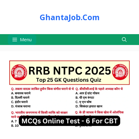
Skip
to
GhantaJob.Com
content
Menu