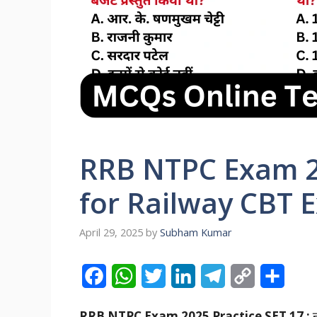
RRB NTPC Exam 20
for Railway CBT 
April 29, 2025
by
Subham Kumar
F
W
T
L
T
C
S
a
h
w
i
e
o
h
RRB NTPC Exam 2025 Practice SET 17 :