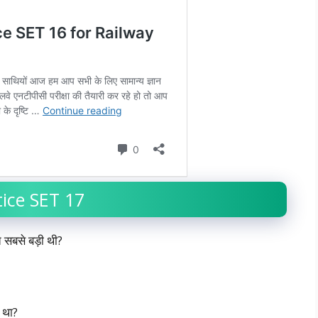
ice SET 17
सत सबसे बड़ी थी?
ा था?