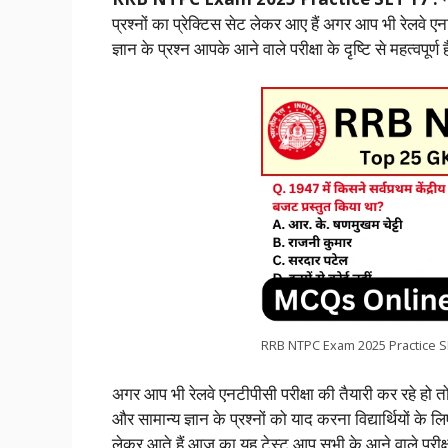
c
a
i
n
l
p
a
प्रश्नों का प्रेक्टिस सेट लेकर आए हैं अगर आप भी रेलवे ए
e
t
t
k
e
y
r
ज्ञान के प्रश्न आपके आने वाले परीक्षा के दृष्टि से महत्वपूर्ण ह
b
s
t
e
g
L
e
o
A
e
d
r
i
o
p
r
I
a
n
k
p
n
m
k
RRB NTPC Exam 2025 Practice S
अगर आप भी रेलवे एनटीपीसी परीक्षा की तैयारी कर रहे हो तो रे
और सामान्य ज्ञान के प्रश्नों को याद करना विद्यार्थियों के 
लेकर आते हैं आज का यह टेस्ट आप सभी के आने वाले परीक्षा की