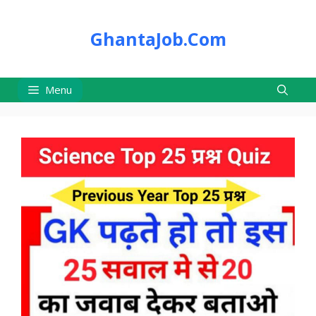
Skip
to
GhantaJob.Com
content
Menu