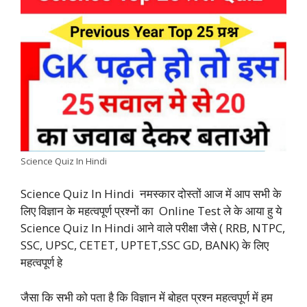
e
t
t
k
e
y
r
b
s
t
e
g
L
e
o
A
e
d
r
i
o
p
r
I
a
n
k
p
n
m
k
Science Quiz In Hindi
Science Quiz In Hindi नमस्कार दोस्तों आज में आप सभी के
लिए विज्ञान के महत्वपूर्ण प्रश्नों का Online Test ले के आया हु ये
Science Quiz In Hindi आने वाले परीक्षा जैसे ( RRB, NTPC,
SSC, UPSC, CETET, UPTET,SSC GD, BANK) के लिए
महत्वपूर्ण हे
जैसा कि सभी को पता है कि विज्ञान में बोहत प्रश्न महत्वपूर्ण में हम