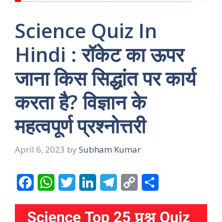
Science Quiz In
Hindi : रॉकेट का ऊपर
जाना किस सिद्धांत पर कार्य
करता है? विज्ञान के
महत्वपूर्ण प्रश्नोत्तरी
April 6, 2023
by
Subham Kumar
F
W
T
L
T
C
S
a
h
w
i
e
o
h
c
a
i
n
l
p
a