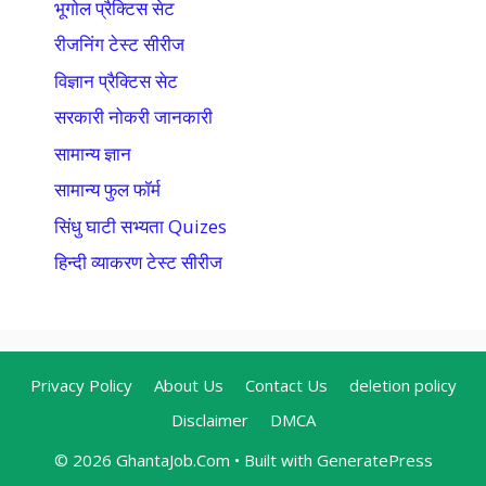
भूगोल प्रैक्टिस सेट
रीजनिंग टेस्ट सीरीज
विज्ञान प्रैक्टिस सेट
सरकारी नोकरी जानकारी
सामान्य ज्ञान
सामान्य फुल फॉर्म
सिंधु घाटी सभ्यता Quizes
हिन्दी व्याकरण टेस्ट सीरीज
Privacy Policy
About Us
Contact Us
deletion policy
Disclaimer
DMCA
© 2026 GhantaJob.Com
• Built with
GeneratePress