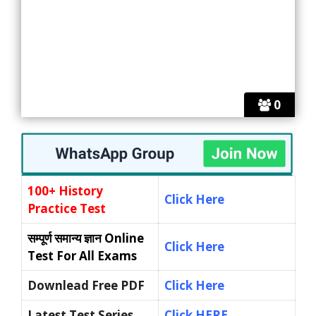
0
100+ History
Click Here
Practice Test
सम्पूर्ण समान्य ज्ञान
Online
Click Here
Test For All Exams
Downlead Free PDF
Click Here
Latest Test Series
Click HERE