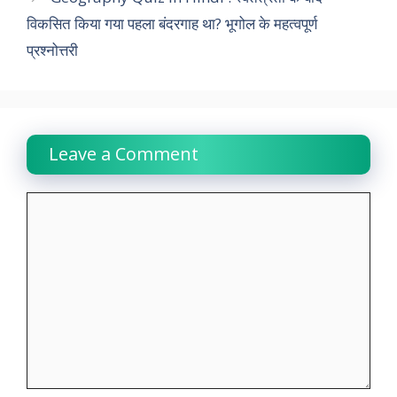
o
A
e
d
r
i
विकसित किया गया पहला बंदरगाह था? भूगोल के महत्वपूर्ण
o
p
r
I
a
n
प्रश्नोत्तरी
k
p
n
m
k
Leave a Comment
Comment