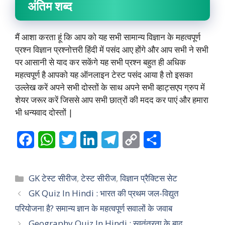
अंतिम शब्द
मैं आशा करता हूं कि आप को यह सभी सामान्य विज्ञान के महत्वपूर्ण
प्रश्न विज्ञान प्रश्नोत्तरी हिंदी में पसंद आए होंगे और आप सभी ने सभी
पर आसानी से याद कर सकेंगे यह सभी प्रश्न बहुत ही अधिक
महत्वपूर्ण है आपको यह ऑनलाइन टेस्ट पसंद आया है तो इसका
उल्लेख करें अपने सभी दोस्तों के साथ अपने सभी व्हाट्सएप ग्रुप में
शेयर जरूर करें जिससे आप सभी छात्रों की मदद कर पाएं और हमारा
भी धन्यवाद दोस्तों |
F
W
T
L
T
C
S
a
h
w
i
e
o
h
c
a
i
n
l
p
a
Categories
GK टेस्ट सीरीज
,
टेस्ट सीरीज
,
विज्ञान प्रैक्टिस सेट
e
t
t
k
e
y
r
GK Quiz In Hindi : भारत की प्रथम जल-विद्युत
परियोजना है? समान्य ज्ञान के महत्वपूर्ण सवालों के जवाब
b
s
t
e
g
L
e
Geography Quiz In Hindi : स्वतंत्रता के बाद