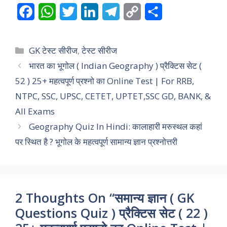
F
W
T
L
T
C
S
a
h
w
i
e
o
h
c
a
i
n
l
p
a
Categories
GK टेस्ट सीरीज
,
टेस्ट सीरीज
e
t
t
k
e
y
r
भारत का भूगोल ( Indian Geography ) प्रैक्टिस सेट (
52 ) 25+ महत्वपूर्ण प्रश्नो का Online Test | For RRB,
b
s
t
e
g
L
e
NTPC, SSC, UPSC, CETET, UPTET,SSC GD, BANK, &
o
A
e
d
r
i
All Exams
o
p
r
I
a
n
Geography Quiz In Hindi: कालाहारी मरुस्थल कहां
k
p
n
m
k
पर स्थित है ? भूगोल के महत्वपूर्ण सामान्य ज्ञान प्रश्नोत्तरी
2 Thoughts On “समान्य ज्ञान ( GK
Questions Quiz ) प्रैक्टिस सेट ( 22 )