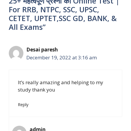
25+ महत्वपूर्ण प्रश्नो का Online Test |
For RRB, NTPC, SSC, UPSC,
CETET, UPTET,SSC GD, BANK, &
All Exams”
Desai paresh
December 19, 2022 at 3:16 am
It’s really amazing and helping to my
study thank you
Reply
admin