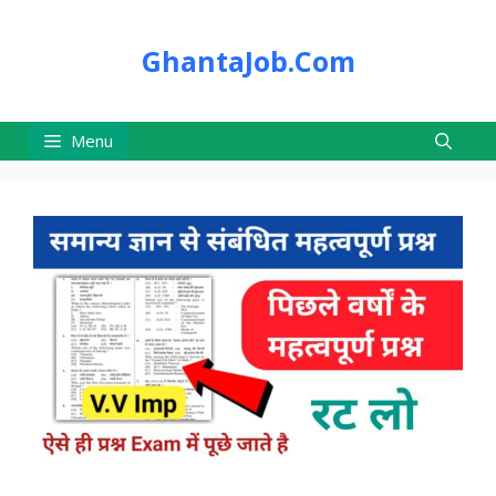
Skip
to
GhantaJob.Com
content
Menu