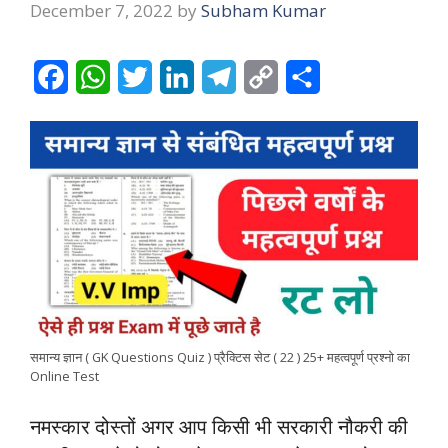
December 7, 2022
by
Subham Kumar
F
W
T
L
T
C
S
a
h
w
i
e
o
h
c
a
i
n
l
p
a
e
t
t
k
e
y
r
b
s
t
e
g
L
e
o
A
e
d
r
i
o
p
r
I
a
n
k
p
n
m
k
समान्य ज्ञान ( GK Questions Quiz ) प्रैक्टिस सेट ( 22 ) 25+ महत्वपूर्ण प्रश्नो का
Online Test
नमस्कार दोस्तों अगर आप किसी भी सरकारी नौकरी की