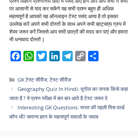
प्रश्न विज्ञान प्रश्नोत्तरी हिंदी में पसंद आए होंगे और आप सभी ने सभी
पर आसानी से याद कर सकेंगे यह सभी प्रश्न बहुत ही अधिक
महत्वपूर्ण है आपको यह ऑनलाइन टेस्ट पसंद आया है तो इसका
उल्लेख करें अपने सभी दोस्तों के साथ अपने सभी व्हाट्सएप ग्रुप में
शेयर जरूर करें जिससे आप सभी छात्रों की मदद कर पाएं और हमारा
भी धन्यवाद दोस्तों |
F
W
T
L
T
C
S
a
h
w
i
e
o
h
c
a
i
n
l
p
a
Categories
GK टेस्ट सीरीज
,
टेस्ट सीरीज
e
t
t
k
e
y
r
Geography Quiz In Hindi: भूगोल का जनक किसे कहा
जाता है ? ये प्रश्न परीक्षा में बार बार आते है टेस्ट जरूर दे
b
s
t
e
g
L
e
Interesting GK Questions: भारत की पहली मिस वर्ल्ड
o
A
e
d
r
i
कौन थी? समान्य ज्ञान के महत्वपूर्ण सवालों के जवाब
o
p
r
I
a
n
k
p
n
m
k