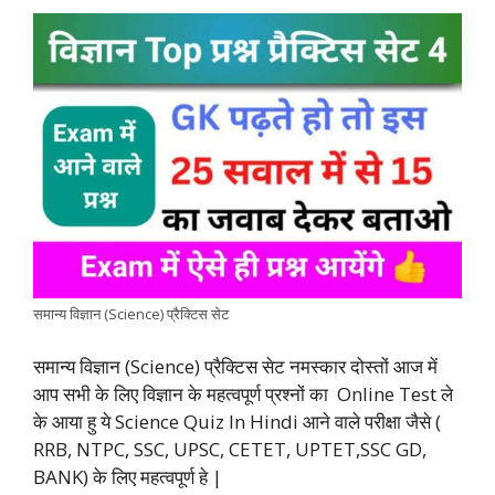
a
h
w
i
e
o
h
c
a
i
n
l
p
a
e
t
t
k
e
y
r
b
s
t
e
g
L
e
o
A
e
d
r
i
o
p
r
I
a
n
k
p
n
m
k
समान्य विज्ञान (Science) प्रैक्टिस सेट
समान्य विज्ञान (Science) प्रैक्टिस सेट नमस्कार दोस्तों आज में
आप सभी के लिए विज्ञान के महत्वपूर्ण प्रश्नों का Online Test ले
के आया हु ये Science Quiz In Hindi आने वाले परीक्षा जैसे (
RRB, NTPC, SSC, UPSC, CETET, UPTET,SSC GD,
BANK) के लिए महत्वपूर्ण हे |