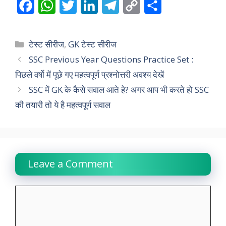
F
W
T
L
T
C
S
a
h
w
i
e
o
h
c
a
i
n
l
p
a
Categories
टेस्ट सीरीज
,
GK टेस्ट सीरीज
e
t
t
k
e
y
r
SSC Previous Year Questions Practice Set :
पिछले वर्षो में पूछे गए महत्वपूर्ण प्रश्नोत्तरी अवश्य देखें
b
s
t
e
g
L
e
SSC में GK के कैसे सवाल आते हे? अगर आप भी करते हो SSC
o
A
e
d
r
i
की तयारी तो ये है महत्वपूर्ण सवाल
o
p
r
I
a
n
k
p
n
m
k
Leave a Comment
Comment