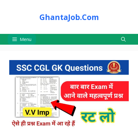
Skip
to
GhantaJob.Com
content
Menu