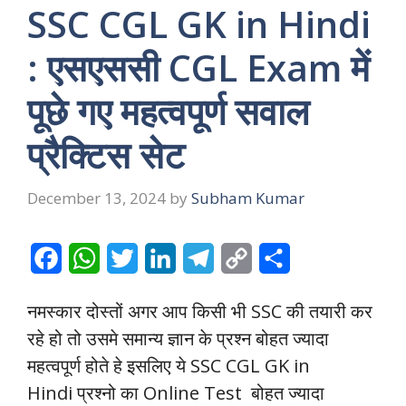
SSC CGL GK in Hindi
: एसएससी CGL Exam में
पूछे गए महत्वपूर्ण सवाल
प्रैक्टिस सेट
December 13, 2024
by
Subham Kumar
F
W
T
L
T
C
S
a
h
w
i
e
o
h
नमस्कार दोस्तों अगर आप किसी भी SSC की तयारी कर
c
a
i
n
l
p
a
रहे हो तो उसमे समान्य ज्ञान के प्रश्न बोहत ज्यादा
e
t
t
k
e
y
r
महत्वपूर्ण होते हे
इसलिए ये SSC CGL GK in
b
s
t
e
g
L
e
Hindi प्रश्नो का Online Test बोहत ज्यादा