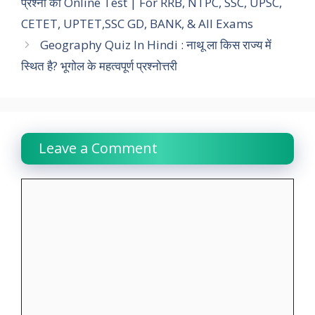
प्रश्नो का Online Test | For RRB, NTPC, SSC, UPSC,
b
s
t
e
g
L
e
CETET, UPTET,SSC GD, BANK, & All Exams
o
A
e
d
r
i
Geography Quiz In Hindi : नाथू ला किस राज्य में
o
p
r
I
a
n
स्थित है? भूगोल के महत्वपूर्ण प्रश्नोत्तरी
k
p
n
m
k
Leave a Comment
Comment