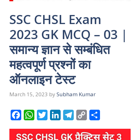
SSC CHSL Exam
2023 GK MCQ – 03 |
समान्य ज्ञान से सम्बंधित
महत्वपूर्ण प्रश्नों का
ऑनलाइन टेस्ट
March 15, 2023
by
Subham Kumar
F
W
T
L
T
C
S
a
h
w
i
e
o
h
c
a
i
n
l
p
a