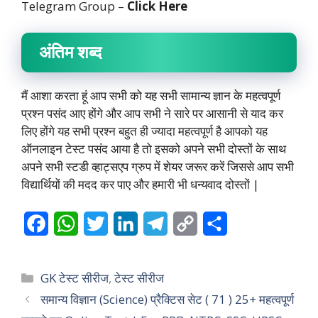
Telegram Group –
Click Here
अंतिम शब्द
मैं आशा करता हूं आप सभी को यह सभी सामान्य ज्ञान के महत्वपूर्ण
प्रश्न पसंद आए होंगे और आप सभी ने सारे पर आसानी से याद कर
लिए होंगे यह सभी प्रश्न बहुत ही ज्यादा महत्वपूर्ण है आपको यह
ऑनलाइन टेस्ट पसंद आया है तो इसको अपने सभी दोस्तों के साथ
अपने सभी स्टडी व्हाट्सएप ग्रुप में शेयर जरूर करें जिससे आप सभी
विद्यार्थियों की मदद कर पाए और हमारी भी धन्यवाद दोस्तों |
F
W
T
L
T
C
S
a
h
w
i
e
o
h
c
a
i
n
l
p
a
Categories
GK टेस्ट सीरीज
,
टेस्ट सीरीज
e
t
t
k
e
y
r
समान्य विज्ञान (Science) प्रैक्टिस सेट ( 71 ) 25+ महत्वपूर्ण