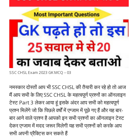
e
t
t
k
e
y
r
b
s
t
e
g
L
e
o
A
e
d
r
i
o
p
r
I
a
n
k
p
n
m
k
SSC CHSL Exam 2023 GK MCQ – 03
नमस्कार दोस्तों आप भी SSC CHSL की तैयारी कर रहे हो तो आज
मैं आप सभी के लिए SSC CHSL के महत्वपूर्ण प्रश्नों का ऑनलाइन
टेस्ट Part 3 लेकर आया हूं इसके अंदर आप सभी को महत्वपूर्ण
प्रश्न मिलेंगे जो कि पिछले वर्षों में एग्जाम में पूछे गए हैं और यह बार-
बार आने वाले प्रश्न है आपको इन सभी प्रश्नों का ऑनलाइन टेस्ट
देकर एग्जाम में मदद जरूर मिलेगी यह सभी प्रश्नों को करके आप
सभी अपनी प्रैक्टिस कर सकते हैं