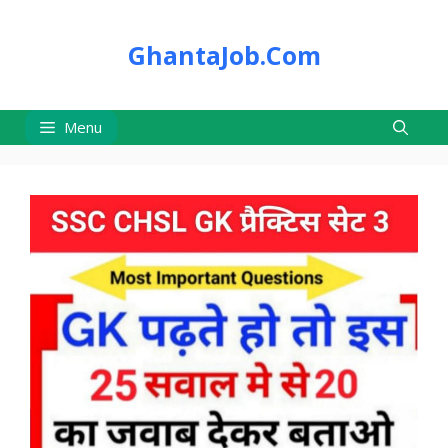
Skip
to
GhantaJob.Com
content
Menu