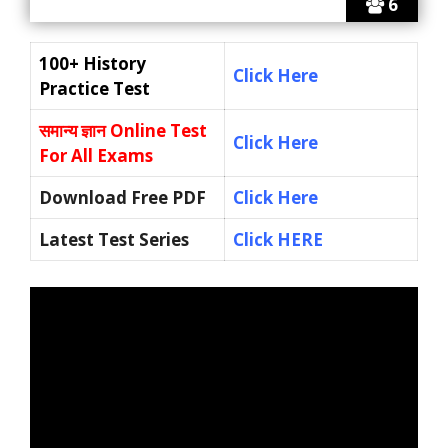
6
100+ History
Click Here
Practice Test
समान्य ज्ञान
Online Test
Click Here
For All Exams
Download Free PDF
Click Here
Latest Test Series
Click HERE