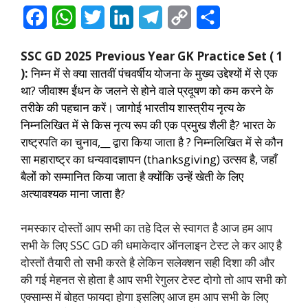
F
W
T
L
T
C
S
a
h
w
i
e
o
h
SSC GD 2025 Previous Year GK Practice Set ( 1
c
a
i
n
l
p
a
):
निम्न में से क्या सातवीं पंचवर्षीय योजना के मुख्य उद्देश्यों में से एक
e
t
t
k
e
y
r
था? जीवाश्म ईंधन के जलने से होने वाले प्रदूषण को कम करने के
तरीके की पहचान करें। जागोई भारतीय शास्त्रीय नृत्य के
b
s
t
e
g
L
e
निम्नलिखित में से किस नृत्य रूप की एक प्रमुख शैली है? भारत के
o
A
e
d
r
i
राष्ट्रपति का चुनाव,__ द्वारा किया जाता है ? निम्नलिखित में से कौन
o
p
r
I
a
n
सा महाराष्ट्र का धन्यवादज्ञापन (thanksgiving) उत्सव है, जहाँ
बैलों को सम्मानित किया जाता है क्योंकि उन्हें खेती के लिए
k
p
n
m
k
अत्यावश्यक माना जाता है?
नमस्कार दोस्तों आप सभी का तहे दिल से स्वागत है आज हम आप
सभी के लिए SSC GD की धमाकेदार ऑनलाइन टेस्ट ले कर आए है
दोस्तों तैयारी तो सभी करते है लेकिन सलेक्शन सही दिशा की और
की गई मेहनत से होता है आप सभी रेगुलर टेस्ट दोगो तो आप सभी को
एक्साम्स में बोहत फायदा होगा इसलिए आज हम आप सभी के लिए