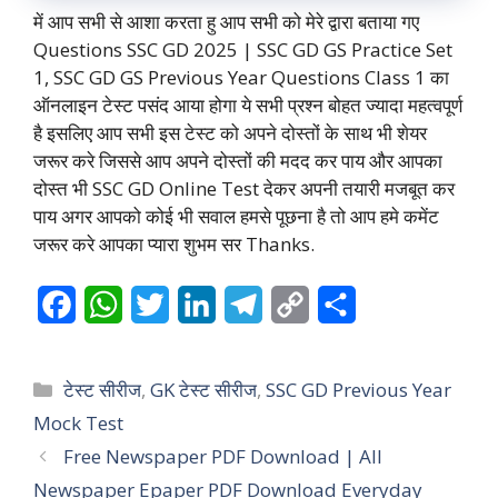
में आप सभी से आशा करता हु आप सभी को मेरे द्वारा बताया गए
Questions SSC GD 2025 | SSC GD GS Practice Set
1, SSC GD GS Previous Year Questions Class 1 का
ऑनलाइन टेस्ट पसंद आया होगा ये सभी प्रश्न बोहत ज्यादा महत्वपूर्ण
है इसलिए आप सभी इस टेस्ट को अपने दोस्तों के साथ भी शेयर
जरूर करे जिससे आप अपने दोस्तों की मदद कर पाय और आपका
दोस्त भी SSC GD Online Test देकर अपनी तयारी मजबूत कर
पाय अगर आपको कोई भी सवाल हमसे पूछना है तो आप हमे कमेंट
जरूर करे आपका प्यारा शुभम सर Thanks.
F
W
T
L
T
C
S
a
h
w
i
e
o
h
c
a
i
n
l
p
a
Categories
टेस्ट सीरीज
,
GK टेस्ट सीरीज
,
SSC GD Previous Year
e
t
t
k
e
y
r
Mock Test
Free Newspaper PDF Download | All
b
s
t
e
g
L
e
Newspaper Epaper PDF Download Everyday
o
A
e
d
r
i