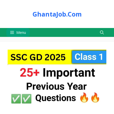
Skip
to
GhantaJob.Com
content
Menu