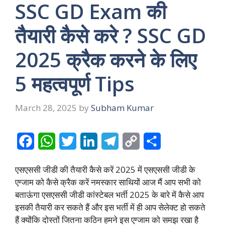
SSC GD Exam की
तैयारी कैसे करे ? SSC GD
2025 क्रैक करने के लिए
5 महत्वपूर्ण Tips
March 28, 2025
by
Subham Kumar
F
W
T
L
T
C
S
a
h
w
i
e
o
h
एसएससी जीडी की तैयारी कैसे करें 2025 में एसएससी जीडी के
c
a
i
n
l
p
a
एग्जाम को कैसे क्रैक करें नमस्कार साथियों आज मैं आप सभी को
e
t
t
k
e
y
r
बताऊंगा एसएससी जीडी कांस्टेबल भर्ती 2025 के बारे में कैसे आप
इसकी तैयारी कर सकते हैं और इस भर्ती में ही आप सेलेक्ट हो सकते
b
s
t
e
g
L
e
हैं क्योंकि दोस्तों जितना कठिन हमने इस एग्जाम को समझ रखा है