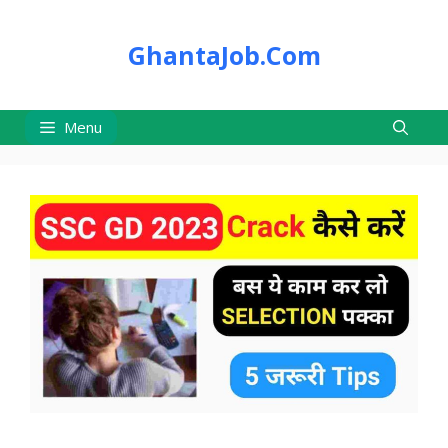
Skip
to
GhantaJob.Com
content
Menu