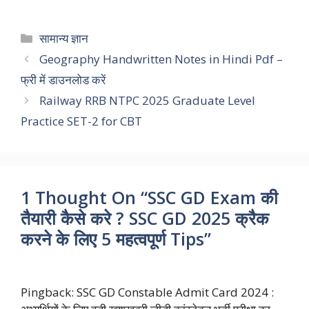
a
h
w
i
e
o
h
c
a
i
n
l
p
a
Categories
सामान्य ज्ञान
e
t
t
k
e
y
r
Geography Handwritten Notes in Hindi Pdf –
फ्री में डाउनलोड करें
b
s
t
e
g
L
e
Railway RRB NTPC 2025 Graduate Level
o
A
e
d
r
i
Practice SET-2 for CBT
o
p
r
I
a
n
k
p
n
m
k
1 Thought On “SSC GD Exam की
तैयारी कैसे करे ? SSC GD 2025 क्रैक
करने के लिए 5 महत्वपूर्ण Tips”
Pingback:
SSC GD Constable Admit Card 2024 :