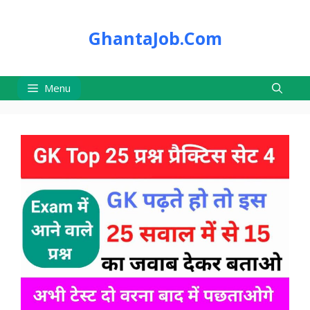
Skip
to
GhantaJob.Com
content
Menu