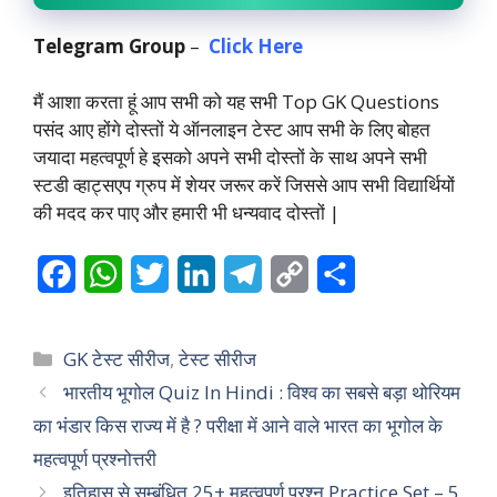
Telegram
Group
–
Click Here
मैं आशा करता हूं आप सभी को यह सभी Top GK Questions
पसंद आए होंगे दोस्तों ये ऑनलाइन टेस्ट आप सभी के लिए बोहत
जयादा महत्वपूर्ण हे इसको अपने सभी दोस्तों के साथ अपने सभी
स्टडी व्हाट्सएप ग्रुप में शेयर जरूर करें जिससे आप सभी विद्यार्थियों
की मदद कर पाए और हमारी भी धन्यवाद दोस्तों |
F
W
T
L
T
C
S
a
h
w
i
e
o
h
c
a
i
n
l
p
a
Categories
GK टेस्ट सीरीज
,
टेस्ट सीरीज
e
t
t
k
e
y
r
भारतीय भूगोल Quiz In Hindi : विश्व का सबसे बड़ा थोरियम
का भंडार किस राज्य में है ? परीक्षा में आने वाले भारत का भूगोल के
b
s
t
e
g
L
e
महत्वपूर्ण प्रश्नोत्तरी
o
A
e
d
r
i
इतिहास से सम्बंधित 25+ महत्वपूर्ण प्रश्न Practice Set – 5