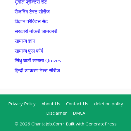
भूगोल प्रैक्टिस सेट
रीजनिंग टेस्ट सीरीज
विज्ञान प्रैक्टिस सेट
सरकारी नोकरी जानकारी
सामान्य ज्ञान
सामान्य फुल फॉर्म
सिंधु घाटी सभ्यता Quizes
हिन्दी व्याकरण टेस्ट सीरीज
Privacy Policy
About Us
Contact Us
deletion policy
Disclaimer
DMCA
© 2026 GhantaJob.Com
• Built with
GeneratePress