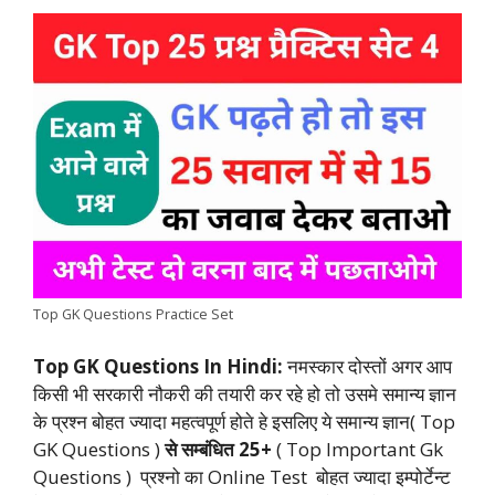
a
h
w
i
e
o
h
c
a
i
n
l
p
a
e
t
t
k
e
y
r
b
s
t
e
g
L
e
o
A
e
d
r
i
o
p
r
I
a
n
k
p
n
m
k
Top GK Questions Practice Set
Top GK Questions In Hindi:
नमस्कार दोस्तों अगर आप
किसी भी सरकारी नौकरी की तयारी कर रहे हो तो उसमे समान्य ज्ञान
के प्रश्न बोहत ज्यादा महत्वपूर्ण होते हे इसलिए ये समान्य ज्ञान( Top
GK Questions )
से सम्बंधित 25+
( Top Important Gk
Questions ) प्रश्नो का Online Test बोहत ज्यादा इम्पोर्टेन्ट