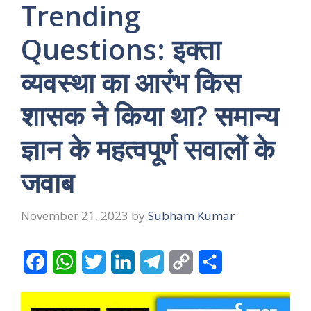
Trending
Questions: इक्ता
व्यवस्था का आरंभ किस
शासक ने किया था? समान्य
ज्ञान के महत्वपूर्ण सवालों के
जवाब
November 21, 2023
by
Subham Kumar
F
W
T
L
T
C
S
a
h
w
i
e
o
h
c
a
i
n
l
p
a