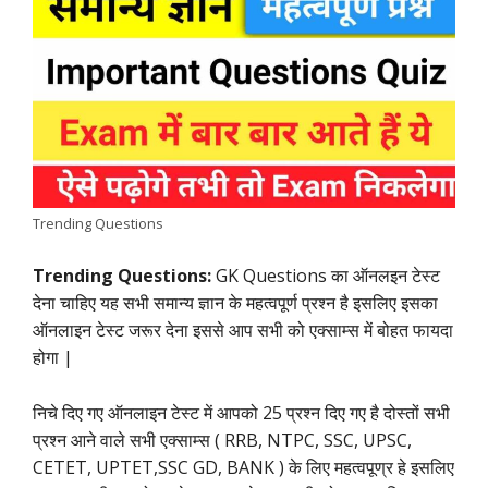
e
t
t
k
e
y
r
b
s
t
e
g
L
e
o
A
e
d
r
i
o
p
r
I
a
n
k
p
n
m
k
Trending Questions
Trending Questions:
GK Questions का ऑनलइन टेस्ट
देना चाहिए यह सभी समान्य ज्ञान के महत्वपूर्ण प्रश्न है इसलिए इसका
ऑनलाइन टेस्ट जरूर देना इससे आप सभी को एक्साम्स में बोहत फायदा
होगा |
निचे दिए गए ऑनलाइन टेस्ट में आपको 25 प्रश्न दिए गए है दोस्तों सभी
प्रश्न आने वाले सभी एक्साम्स ( RRB, NTPC, SSC, UPSC,
CETET, UPTET,SSC GD, BANK ) के लिए महत्वपूण्र हे इसलिए