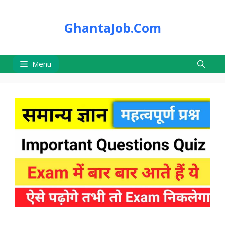
Skip
to
GhantaJob.Com
content
Menu