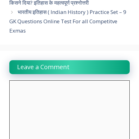
किसने दिया? इतिहास के महत्वपूर्ण प्रश्नोत्तरी
b
s
t
e
g
L
e
भारतीय इतिहास ( Indian History ) Practice Set – 9
o
A
e
d
r
i
GK Questions Online Test For all Competitve
o
p
r
I
a
n
Exmas
k
p
n
m
k
Leave a Comment
Comment