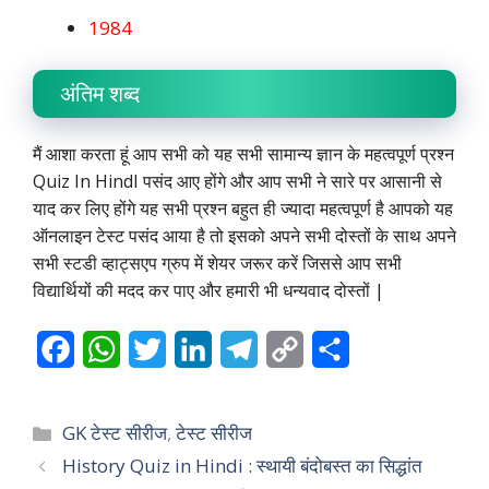
1984
अंतिम शब्द
मैं आशा करता हूं आप सभी को यह सभी सामान्य ज्ञान के महत्वपूर्ण प्रश्न
Quiz In HindI पसंद आए होंगे और आप सभी ने सारे पर आसानी से
याद कर लिए होंगे यह सभी प्रश्न बहुत ही ज्यादा महत्वपूर्ण है आपको यह
ऑनलाइन टेस्ट पसंद आया है तो इसको अपने सभी दोस्तों के साथ अपने
सभी स्टडी व्हाट्सएप ग्रुप में शेयर जरूर करें जिससे आप सभी
विद्यार्थियों की मदद कर पाए और हमारी भी धन्यवाद दोस्तों |
F
W
T
L
T
C
S
a
h
w
i
e
o
h
c
a
i
n
l
p
a
Categories
GK टेस्ट सीरीज
,
टेस्ट सीरीज
e
t
t
k
e
y
r
History Quiz in Hindi : स्थायी बंदोबस्त का सिद्धांत