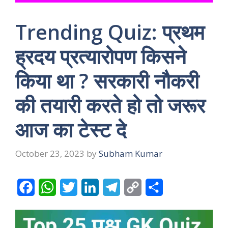
Trending Quiz: प्रथम
ह्रदय प्रत्यारोपण किसने
किया था ? सरकारी नौकरी
की तयारी करते हो तो जरूर
आज का टेस्ट दे
October 23, 2023
by
Subham Kumar
F
W
T
L
T
C
S
a
h
w
i
e
o
h
c
a
i
n
l
p
a