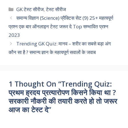
c
a
i
n
l
p
a
Categories
GK टेस्ट सीरीज
,
टेस्ट सीरीज
e
t
t
k
e
y
r
समान्य विज्ञान (Science) प्रैक्टिस सेट (9) 25+ महत्वपूर्ण
प्रश्न एक बार ऑनलाइन टेस्ट जरूर दे Top सम्भावित प्रश्न
b
s
t
e
g
L
e
2023
o
A
e
d
r
i
Trending GK Quiz: मानव – शरीर का सबसे बड़ा अंग
o
p
r
I
a
n
कौन सा है ? समान्य ज्ञान के महत्वपूर्ण सवालों के जवाब
k
p
n
m
k
1 Thought On “Trending Quiz:
प्रथम ह्रदय प्रत्यारोपण किसने किया था ?
सरकारी नौकरी की तयारी करते हो तो जरूर
आज का टेस्ट दे”