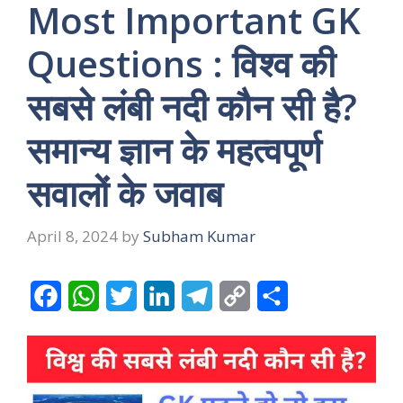
Most Important GK
Questions : विश्व की
सबसे लंबी नदी कौन सी है?
समान्य ज्ञान के महत्वपूर्ण
सवालों के जवाब
April 8, 2024
by
Subham Kumar
F
W
T
L
T
C
S
a
h
w
i
e
o
h
c
a
i
n
l
p
a
e
t
t
k
e
y
r