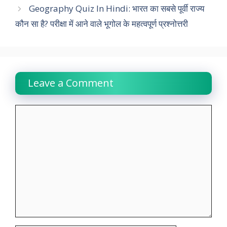
Geography Quiz In Hindi: भारत का सबसे पूर्वी राज्य
o
A
e
d
r
i
कौन सा है? परीक्षा में आने वाले भूगोल के महत्वपूर्ण प्रश्नोत्तरी
o
p
r
I
a
n
k
p
n
m
k
Leave a Comment
Comment