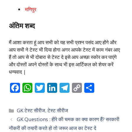
मणिपुर
अंतिम शब्द
मैं आशा करता हूं आप सभी को यह सभी प्रश्न पसंद आए होंगे और
आप सभी ने टेस्ट भी दिया होगा अगर आपके टेस्ट में काम नंबर आए
हैं तो आप से भी दोबारा से टेस्ट दे इसे आप अच्छा स्कोर कर पाएंगे
और दोस्तों अपने दोस्तों के साथ भी इस आर्टिकल को शेयर करें
धन्यवाद |
F
W
T
L
T
C
S
a
h
w
i
e
o
h
c
a
i
n
l
p
a
Categories
GK टेस्ट सीरीज
,
टेस्ट सीरीज
e
t
t
k
e
y
r
GK Questions : हीरे की चमक का क्या कारण हैं? सरकारी
नौकरी की तयारी करते हो तो जरूर आज का टेस्ट दे
b
s
t
e
g
L
e