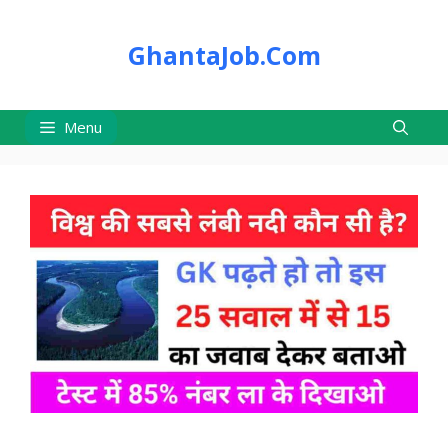
Skip
to
GhantaJob.Com
content
Menu