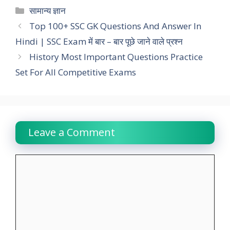
c
a
i
n
l
p
a
Categories
सामान्य ज्ञान
e
t
t
k
e
y
r
Top 100+ SSC GK Questions And Answer In
Hindi | SSC Exam में बार – बार पूछे जाने वाले प्रश्न
b
s
t
e
g
L
e
History Most Important Questions Practice
o
A
e
d
r
i
Set For All Competitive Exams
o
p
r
I
a
n
k
p
n
m
k
Leave a Comment
Comment