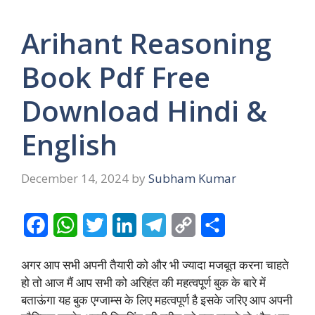
Arihant Reasoning
Book Pdf Free
Download Hindi &
English
December 14, 2024
by
Subham Kumar
F
W
T
L
T
C
S
a
h
w
i
e
o
h
अगर आप सभी अपनी तैयारी को और भी ज्यादा मजबूत करना चाहते
c
a
i
n
l
p
a
हो तो आज मैं आप सभी को अरिहंत की महत्वपूर्ण बुक के बारे में
e
t
t
k
e
y
r
बताऊंगा यह बुक एग्जाम्स के लिए महत्वपूर्ण है इसके जरिए आप अपनी