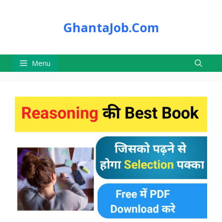
Skip
to
GhantaJob.Com
content
Menu