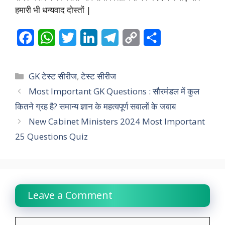
हमारी भी धन्यवाद दोस्तों |
F
W
T
L
T
C
S
a
h
w
i
e
o
h
c
a
i
n
l
p
a
Categories
GK टेस्ट सीरीज
,
टेस्ट सीरीज
e
t
t
k
e
y
r
Most Important GK Questions : सौरमंडल में कुल
कितने ग्रह है? समान्य ज्ञान के महत्वपूर्ण सवालों के जवाब
b
s
t
e
g
L
e
New Cabinet Ministers 2024 Most Important
o
A
e
d
r
i
25 Questions Quiz
o
p
r
I
a
n
k
p
n
m
k
Leave a Comment
Comment