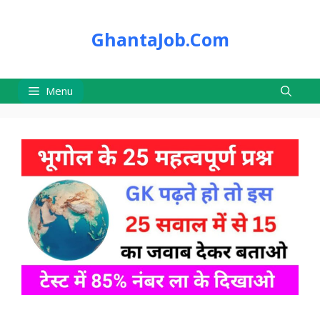
Skip
to
GhantaJob.Com
content
Menu