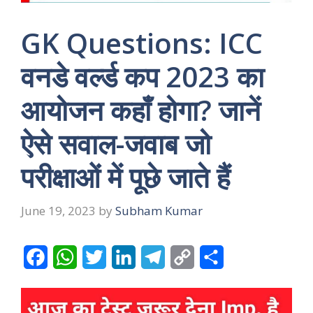
GK Questions: ICC
वनडे वर्ल्ड कप 2023 का
आयोजन कहाँ होगा? जानें
ऐसे सवाल-जवाब जो
परीक्षाओं में पूछे जाते हैं
June 19, 2023
by
Subham Kumar
F
W
T
L
T
C
S
a
h
w
i
e
o
h
c
a
i
n
l
p
a