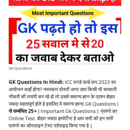
e
t
t
k
e
y
r
b
s
t
e
g
L
e
o
A
e
d
r
i
o
p
r
I
a
n
k
p
n
m
k
GK Questions
GK Questions In Hindi:
ICC वनडे वर्ल्ड कप 2023 का
आयोजन कहाँ होगा? नमस्कार दोस्तों अगर आप किसी भी सरकारी
नौकरी की तयारी कर रहे हो तो उसमे समान्य ज्ञान के प्रश्न बोहत
ज्यादा महत्वपूर्ण होते हे इसलिए ये समान्य ज्ञान( GK Questions )
से सम्बंधित 25+
( Important Gk Questions ) प्रश्नो का
Online Test बोहत ज्यादा इम्पोर्टेन्ट हे आप सभी को इन सभी
प्रश्नो का ऑनलाइन टेस्ट प्रोवाइड किया गया हे |