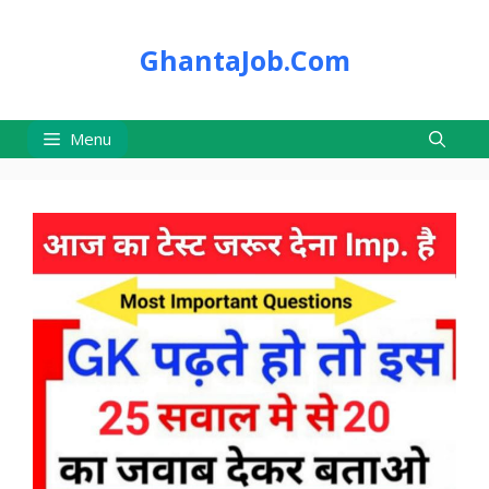
Skip
to
GhantaJob.Com
content
Menu