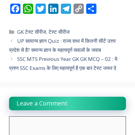
F
W
T
L
T
C
S
a
h
w
i
e
o
h
c
a
i
n
l
p
a
Categories
GK टेस्ट सीरीज
,
टेस्ट सीरीज
e
t
t
k
e
y
r
UP सामान्य ज्ञान Quiz : राज्य सभा में कितनी सीटें उत्तर
प्रदेश से है? समान्य ज्ञान के महत्वपूर्ण सवालों के जवाब
b
s
t
e
g
L
e
SSC MTS Previous Year GK GK MCQ – 02 : ये
o
A
e
d
r
i
प्रश्न SSC Exams के लिए महत्वपूर्ण है एक बार टेस्ट जरूर दे
o
p
r
I
a
n
k
p
n
m
k
Leave a Comment
Comment