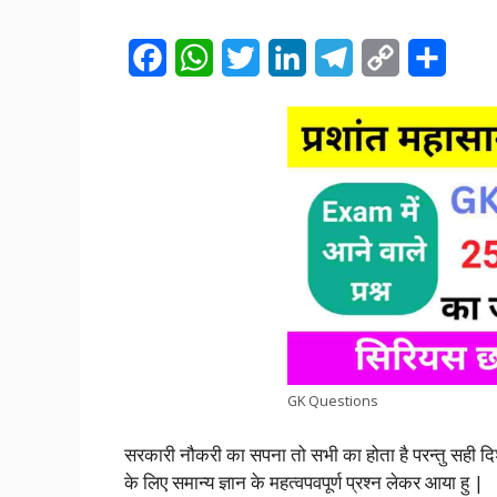
F
W
T
L
T
C
S
a
h
w
i
e
o
h
c
a
i
n
l
p
a
e
t
t
k
e
y
r
b
s
t
e
g
L
e
o
A
e
d
r
i
o
p
r
I
a
n
k
p
n
m
k
GK Questions
सरकारी नौकरी का सपना तो सभी का होता है परन्तु सही 
के लिए समान्य ज्ञान के महत्वपवपूर्ण प्रश्न लेकर आया हु |