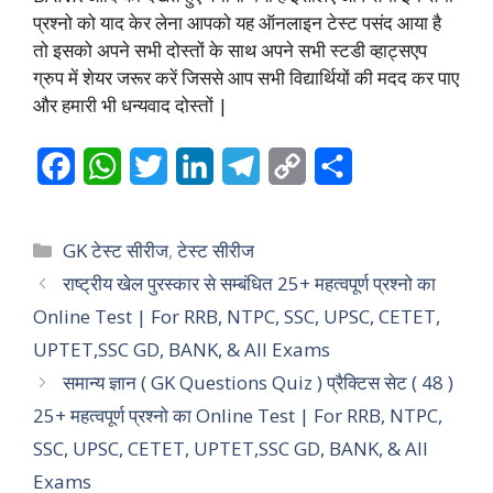
प्रश्नो को याद केर लेना आपको यह ऑनलाइन टेस्ट पसंद आया है
तो इसको अपने सभी दोस्तों के साथ अपने सभी स्टडी व्हाट्सएप
ग्रुप में शेयर जरूर करें जिससे आप सभी विद्यार्थियों की मदद कर पाए
और हमारी भी धन्यवाद दोस्तों |
F
W
T
L
T
C
S
a
h
w
i
e
o
h
c
a
i
n
l
p
a
Categories
GK टेस्ट सीरीज
,
टेस्ट सीरीज
e
t
t
k
e
y
r
राष्ट्रीय खेल पुरस्कार से सम्बंधित 25+ महत्वपूर्ण प्रश्नो का
Online Test | For RRB, NTPC, SSC, UPSC, CETET,
b
s
t
e
g
L
e
UPTET,SSC GD, BANK, & All Exams
o
A
e
d
r
i
समान्य ज्ञान ( GK Questions Quiz ) प्रैक्टिस सेट ( 48 )
o
p
r
I
a
n
25+ महत्वपूर्ण प्रश्नो का Online Test | For RRB, NTPC,
k
p
n
m
k
SSC, UPSC, CETET, UPTET,SSC GD, BANK, & All
Exams