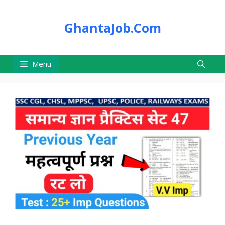
Skip
to
GhantaJob.Com
content
Menu