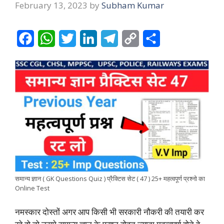
February 13, 2023
by
Subham Kumar
F
W
T
L
T
C
S
a
h
w
i
e
o
h
c
a
i
n
l
p
a
e
t
t
k
e
y
r
b
s
t
e
g
L
e
o
A
e
d
r
i
o
p
r
I
a
n
k
p
n
m
k
समान्य ज्ञान ( GK Questions Quiz ) प्रैक्टिस सेट ( 47 ) 25+ महत्वपूर्ण प्रश्नो का
Online Test
नमस्कार दोस्तों अगर आप किसी भी सरकारी नौकरी की तयारी कर