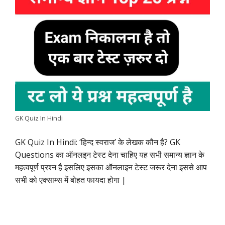
e
t
t
k
e
y
r
b
s
t
e
g
L
e
o
A
e
d
r
i
o
p
r
I
a
n
k
p
n
m
k
GK Quiz In Hindi
GK Quiz In Hindi: ‘हिन्द स्वराज’ के लेखक कौन है? GK
Questions का ऑनलइन टेस्ट देना चाहिए यह सभी समान्य ज्ञान के
महत्वपूर्ण प्रश्न है इसलिए इसका ऑनलाइन टेस्ट जरूर देना इससे आप
सभी को एक्साम्स में बोहत फायदा होगा |