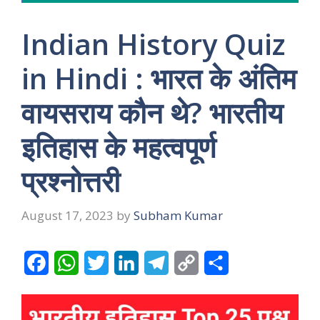
Indian History Quiz
in Hindi : भारत के अंतिम
वायसराय कौन थे? भारतीय
इतिहास के महत्वपूर्ण
प्रश्नोत्तरी
August 17, 2023
by
Subham Kumar
F
W
T
L
T
C
S
a
h
w
i
e
o
h
c
a
i
n
l
p
a