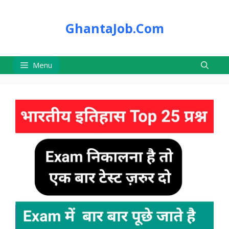
Skip
to
GhantaJob.Com
content
Menu