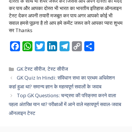
दोस्तों के साथ भी शेयर जरूर करे जिससे आप अपने दोस्तों की मदद
कर पाय और आपका दोस्त भी भारत का भारतीय इतिहास ऑनलाइन
टेस्ट देकर अपनी तयारी मजबूत कर पाय अगर आपको कोई भी
सवाल हमसे पूछना है तो आप हमे कमेंट जरूर करे आपका प्यारा शुभम
सर Thanks
F
W
T
L
T
C
S
a
h
w
i
e
o
h
c
a
i
n
l
p
a
Categories
GK टेस्ट सीरीज
,
टेस्ट सीरीज
e
t
t
k
e
y
r
GK Quiz In Hindi: संविधान सभा का प्रथम अधिवेशन
कहां हुआ था? समान्य ज्ञान के महत्वपूर्ण सवालों के जवाब
b
s
t
e
g
L
e
Top GK Questions: चन्द्रमा की परिक्रमा करने वाला
o
A
e
d
r
i
पहला अंतरिक्ष यान था? परीक्षाओं में आने वाले महत्वपूर्ण सवाल-जवाब
o
p
r
I
a
n
ऑनलाइन टेस्ट
k
p
n
m
k