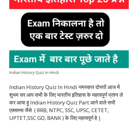
e
t
t
k
e
y
r
b
s
t
e
g
L
e
o
A
e
d
r
i
o
p
r
I
a
n
k
p
n
m
k
Indian History Quiz in Hindi
Indian History Quiz In Hindi नमस्कार दोस्तों आज में
शुभम सर आप सभी के लिए भारतीय इतिहास के महत्वपुर्ण प्रश्न ले
कर आया हु Indian History Quiz Part आने वाले सभी
एक्साम्स जैसे ( RRB, NTPC, SSC, UPSC, CETET,
UPTET,SSC GD, BANK ) के लिए महत्वपूर्ण हे |