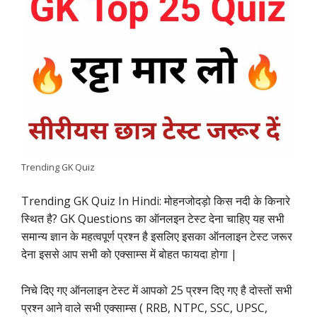
e
t
t
k
e
y
r
b
s
t
e
g
L
e
o
A
e
d
r
i
o
p
r
I
a
n
k
p
n
m
k
Trending GK Quiz
Trending GK Quiz In Hindi: मोहनजोदड़ो किस नदी के किनारे
स्थित है? GK Questions का ऑनलइन टेस्ट देना चाहिए यह सभी
समान्य ज्ञान के महत्वपूर्ण प्रश्न है इसलिए इसका ऑनलाइन टेस्ट जरूर
देना इससे आप सभी को एक्साम्स में बोहत फायदा होगा |
निचे दिए गए ऑनलाइन टेस्ट में आपको 25 प्रश्न दिए गए है दोस्तों सभी
प्रश्न आने वाले सभी एक्साम्स ( RRB, NTPC, SSC, UPSC,