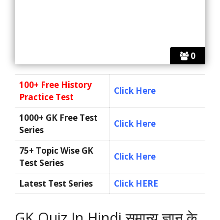
0
100+ Free History
Click Here
Practice Test
1000+ GK Free Test
Click Here
Series
75+ Topic Wise GK
Click Here
Test Series
Latest Test Series
Click HERE
GK Quiz In Hindi समान्य ज्ञान के