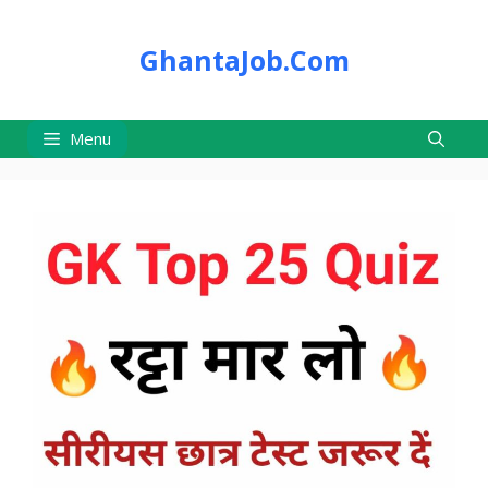
Skip
to
GhantaJob.Com
content
Menu