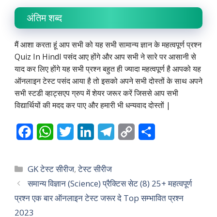
अंतिम शब्द
मैं आशा करता हूं आप सभी को यह सभी सामान्य ज्ञान के महत्वपूर्ण प्रश्न
Quiz In HindI पसंद आए होंगे और आप सभी ने सारे पर आसानी से
याद कर लिए होंगे यह सभी प्रश्न बहुत ही ज्यादा महत्वपूर्ण है आपको यह
ऑनलाइन टेस्ट पसंद आया है तो इसको अपने सभी दोस्तों के साथ अपने
सभी स्टडी व्हाट्सएप ग्रुप में शेयर जरूर करें जिससे आप सभी
विद्यार्थियों की मदद कर पाए और हमारी भी धन्यवाद दोस्तों |
F
W
T
L
T
C
S
a
h
w
i
e
o
h
c
a
i
n
l
p
a
Categories
GK टेस्ट सीरीज
,
टेस्ट सीरीज
e
t
t
k
e
y
r
समान्य विज्ञान (Science) प्रैक्टिस सेट (8) 25+ महत्वपूर्ण
प्रश्न एक बार ऑनलाइन टेस्ट जरूर दे Top सम्भावित प्रश्न
b
s
t
e
g
L
e
2023
o
A
e
d
r
i