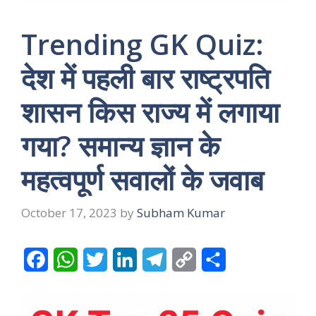
Trending GK Quiz:
देश में पहली बार राष्ट्रपति
शासन किस राज्य में लगाया
गया? समान्य ज्ञान के
महत्वपूर्ण सवालों के जवाब
October 17, 2023
by
Subham Kumar
F
W
T
L
T
C
S
a
h
w
i
e
o
h
c
a
i
n
l
p
a