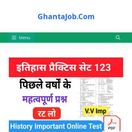
Skip
to
GhantaJob.Com
content
Menu