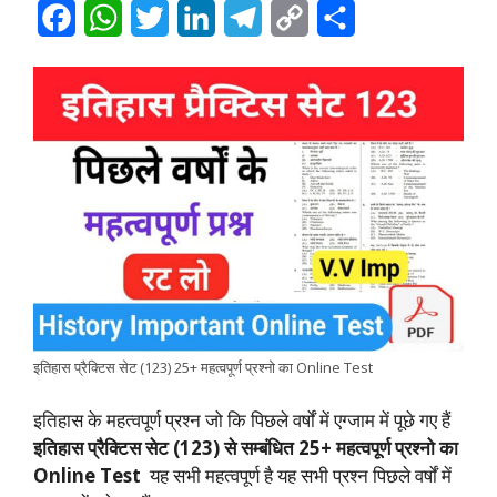
F
W
T
L
T
C
S
a
h
w
i
e
o
h
c
a
i
n
l
p
a
e
t
t
k
e
y
r
b
s
t
e
g
L
e
o
A
e
d
r
i
o
p
r
I
a
n
k
p
n
m
k
इतिहास प्रैक्टिस सेट (123) 25+ महत्वपूर्ण प्रश्नो का Online Test
इतिहास के महत्वपूर्ण प्रश्न जो कि पिछले वर्षों में एग्जाम में पूछे गए हैं
इतिहास प्रैक्टिस सेट (123) से सम्बंधित 25+ महत्वपूर्ण प्रश्नो का
Online Test
यह सभी महत्वपूर्ण है यह सभी प्रश्न पिछले वर्षों में