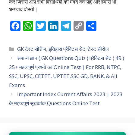
करें जिससे आप सभी विद्यार्थियों की मदद कर पाए और हमारी भी
धन्यवाद दोस्तों |
F
W
T
L
T
C
S
a
h
w
i
e
o
h
c
a
i
n
l
p
a
Categories
GK टेस्ट सीरीज
,
इतिहास प्रैक्टिस सेट
,
टेस्ट सीरीज
e
t
t
k
e
y
r
समान्य ज्ञान ( GK Questions Quiz ) प्रैक्टिस सेट ( 49 )
25+ महत्वपूर्ण प्रश्नो का Online Test | For RRB, NTPC,
b
s
t
e
g
L
e
SSC, UPSC, CETET, UPTET,SSC GD, BANK, & All
o
A
e
d
r
i
Exams
o
p
r
I
a
n
Important Index Current Affairs 2023 | 2023
k
p
n
m
k
के महत्वपूर्ण सूचकांक Questions Online Test