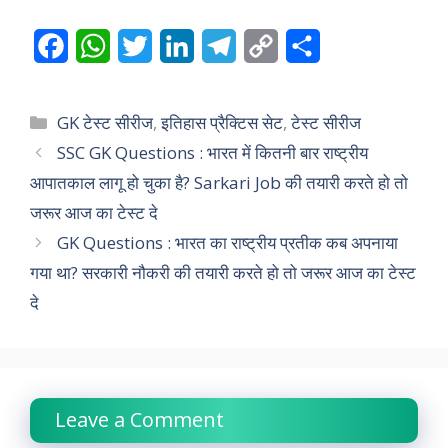
F
W
T
L
T
C
S
a
h
w
i
e
o
h
c
a
i
n
l
p
a
Categories
GK टेस्ट सीरीज
,
इतिहास प्रैक्टिस सेट
,
टेस्ट सीरीज
e
t
t
k
e
y
r
SSC GK Questions : भारत में कितनी बार राष्ट्रीय
आपातकाल लागू हो चुका है? Sarkari Job की तयारी करते हो तो
b
s
t
e
g
L
e
जरूर आज का टेस्ट दे
o
A
e
d
r
i
GK Questions : भारत का राष्ट्रीय प्रतीक कब अपनाया
o
p
r
I
a
n
गया था? सरकारी नौकरी की तयारी करते हो तो जरूर आज का टेस्ट
k
p
n
m
k
दे
Leave a Comment