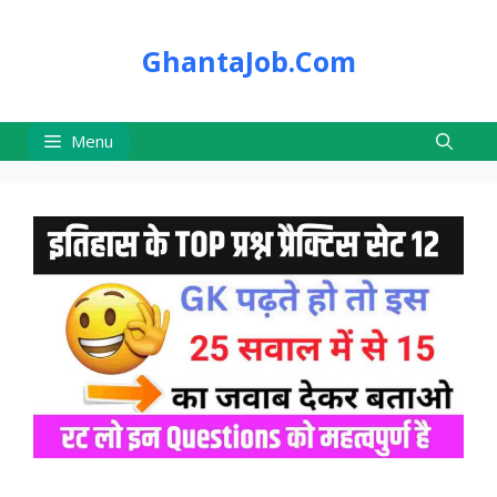
Skip
to
GhantaJob.Com
content
Menu