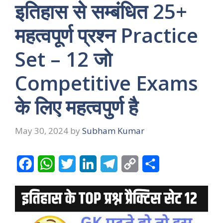
इतिहास से सम्बंधित 25+
महत्वपूर्ण प्रश्न Practice
Set – 12 जो
Competitive Exams
के लिए महत्वपुर्ण है
May 30, 2024
by
Subham Kumar
F
W
T
L
T
C
S
a
h
w
i
e
o
h
c
a
i
n
l
p
a
e
t
t
k
e
y
r