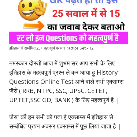
b
s
t
e
g
L
e
o
A
e
d
r
i
o
p
r
I
a
n
k
p
n
m
k
इतिहास से सम्बंधित 25+ महत्वपूर्ण प्रश्न Practice Set – 12
नमस्कार दोस्तों आज में शुभम सर आप सभी के लिए
इतिहास के महत्वपुर्ण प्रश्न ले कर आया हु
History
Questions Online Test आने वाले सभी एक्साम्स
जैसे ( RRB, NTPC, SSC, UPSC, CETET,
UPTET,SSC GD, BANK ) के लिए महत्वपूर्ण है |
जैसा की हम सभी को पता है एक्साम्स में इतिहास से
सम्बंधित प्रश्न अक्सर एक्साम्स में पूछ लिया जाता है |