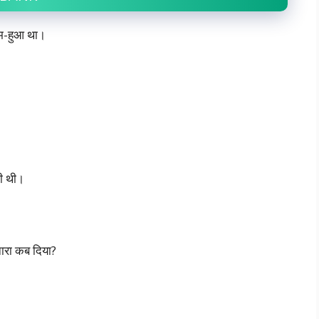
्म-हुआ था।
की थी।
 नारा कब दिया?