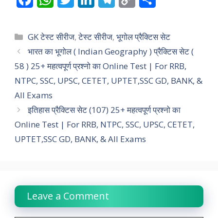
a
h
w
i
e
o
h
c
a
i
n
l
p
a
Categories
GK टेस्ट सीरीज
,
टेस्ट सीरीज
,
भूगोल प्रैक्टिस सेट
e
t
t
k
e
y
r
भारत का भूगोल ( Indian Geography ) प्रैक्टिस सेट (
58 ) 25+ महत्वपूर्ण प्रश्नो का Online Test | For RRB,
b
s
t
e
g
L
e
NTPC, SSC, UPSC, CETET, UPTET,SSC GD, BANK, &
o
A
e
d
r
i
All Exams
o
p
r
I
a
n
इतिहास प्रैक्टिस सेट (107) 25+ महत्वपूर्ण प्रश्नो का
k
p
n
m
k
Online Test | For RRB, NTPC, SSC, UPSC, CETET,
UPTET,SSC GD, BANK, & All Exams
Leave a Comment