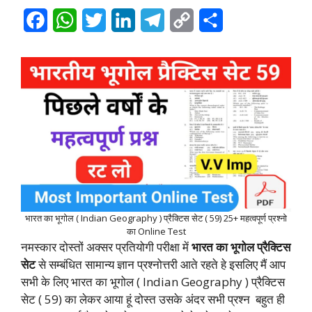
F
W
T
L
T
C
S
a
h
w
i
e
o
h
c
a
i
n
l
p
a
e
t
t
k
e
y
r
b
s
t
e
g
L
e
o
A
e
d
r
i
o
p
r
I
a
n
k
p
n
m
k
भारत का भूगोल ( Indian Geography ) प्रैक्टिस सेट ( 59) 25+ महत्वपूर्ण प्रश्नो
का Online Test
नमस्कार दोस्तों अक्सर प्रतियोगी परीक्षा में
भारत का भूगोल प्रैक्टिस
सेट
से सम्बंधित सामान्य ज्ञान प्रश्नोत्तरी आते रहते हे इसलिए मैं आप
सभी के लिए भारत का भूगोल ( Indian Geography ) प्रैक्टिस
सेट ( 59) का लेकर आया हूं दोस्त उसके अंदर सभी प्रश्न बहुत ही