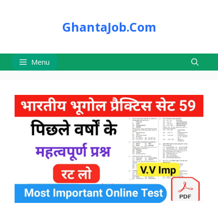
Skip
to
GhantaJob.Com
content
Menu