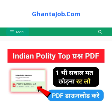
Skip
to
GhantaJob.Com
content
Menu