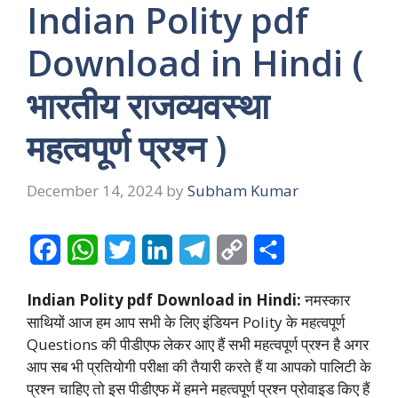
Indian Polity pdf
Download in Hindi (
भारतीय राजव्यवस्था
महत्वपूर्ण प्रश्न )
December 14, 2024
by
Subham Kumar
F
W
T
L
T
C
S
a
h
w
i
e
o
h
Indian Polity pdf Download in Hindi:
नमस्कार
c
a
i
n
l
p
a
साथियों आज हम आप सभी के लिए इंडियन Polity के महत्वपूर्ण
e
t
t
k
e
y
r
Questions की पीडीएफ लेकर आए हैं सभी महत्वपूर्ण प्रश्न है अगर
आप सब भी प्रतियोगी परीक्षा की तैयारी करते हैं या आपको पालिटी के
b
s
t
e
g
L
e
प्रश्न चाहिए तो इस पीडीएफ में हमने महत्वपूर्ण प्रश्न प्रोवाइड किए हैं