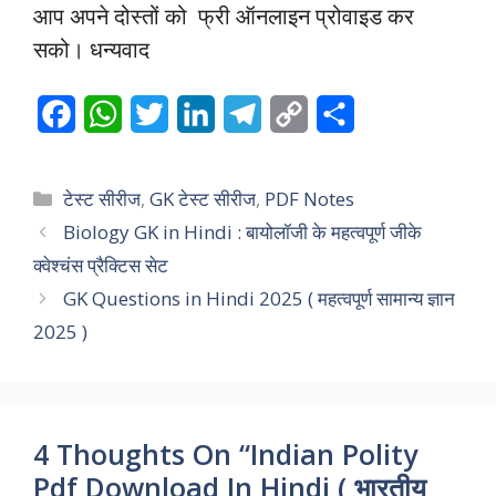
आप अपने दोस्तों को फ्री ऑनलाइन प्रोवाइड कर
सको। धन्यवाद
F
W
T
L
T
C
S
a
h
w
i
e
o
h
c
a
i
n
l
p
a
Categories
टेस्ट सीरीज
,
GK टेस्ट सीरीज
,
PDF Notes
e
t
t
k
e
y
r
Biology GK in Hindi : बायोलॉजी के महत्वपूर्ण जीके
क्वेश्चंस प्रैक्टिस सेट
b
s
t
e
g
L
e
GK Questions in Hindi 2025 ( महत्वपूर्ण सामान्य ज्ञान
o
A
e
d
r
i
2025 )
o
p
r
I
a
n
k
p
n
m
k
4 Thoughts On “Indian Polity
Pdf Download In Hindi ( भारतीय