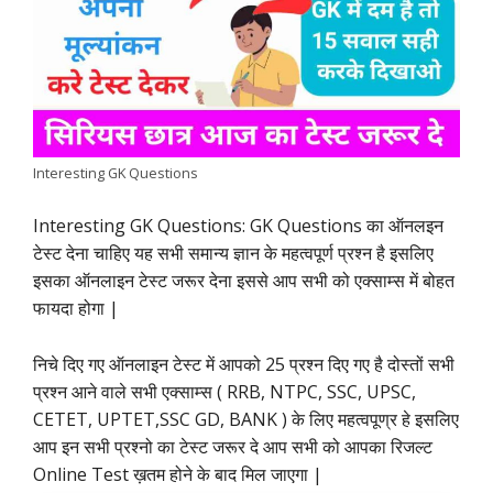
b
s
t
e
g
L
e
o
A
e
d
r
i
o
p
r
I
a
n
k
p
n
m
k
Interesting GK Questions
Interesting GK Questions: GK Questions का ऑनलइन
टेस्ट देना चाहिए यह सभी समान्य ज्ञान के महत्वपूर्ण प्रश्न है इसलिए
इसका ऑनलाइन टेस्ट जरूर देना इससे आप सभी को एक्साम्स में बोहत
फायदा होगा |
निचे दिए गए ऑनलाइन टेस्ट में आपको 25 प्रश्न दिए गए है दोस्तों सभी
प्रश्न आने वाले सभी एक्साम्स ( RRB, NTPC, SSC, UPSC,
CETET, UPTET,SSC GD, BANK ) के लिए महत्वपूण्र हे इसलिए
आप इन सभी प्रश्नो का टेस्ट जरूर दे आप सभी को आपका रिजल्ट
Online Test ख़तम होने के बाद मिल जाएगा |