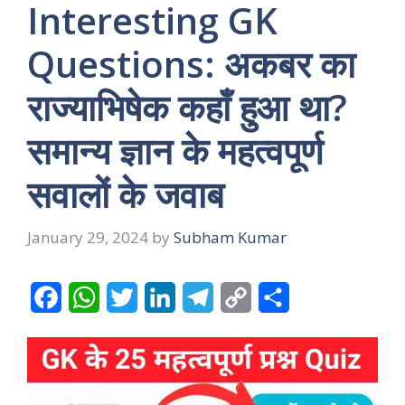
Interesting GK
Questions: अकबर का
राज्याभिषेक कहाँ हुआ था?
समान्य ज्ञान के महत्वपूर्ण
सवालों के जवाब
January 29, 2024
by
Subham Kumar
F
W
T
L
T
C
S
a
h
w
i
e
o
h
c
a
i
n
l
p
a
e
t
t
k
e
y
r