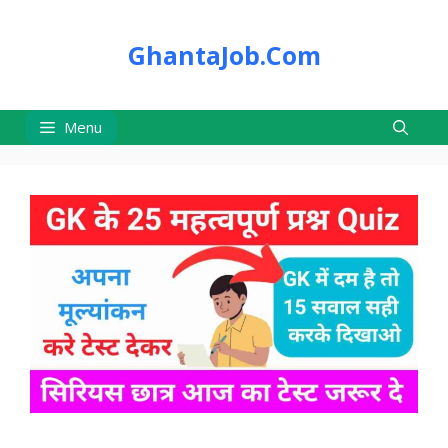
Skip
to
GhantaJob.Com
content
Menu