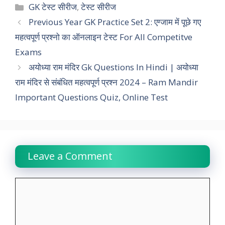
c
a
i
n
l
p
a
Categories
GK टेस्ट सीरीज
,
टेस्ट सीरीज
e
t
t
k
e
y
r
Previous Year GK Practice Set 2: एग्जाम में पूछे गए
महत्वपूर्ण प्रश्नो का ऑनलाइन टेस्ट For All Competitve
b
s
t
e
g
L
e
Exams
o
A
e
d
r
i
अयोध्या राम मंदिर Gk Questions In Hindi | अयोध्या
o
p
r
I
a
n
राम मंदिर से संबंधित महत्वपूर्ण प्रश्न 2024 – Ram Mandir
k
p
n
m
k
Important Questions Quiz, Online Test
Leave a Comment
Comment