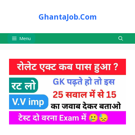
Skip
to
GhantaJob.Com
content
Menu