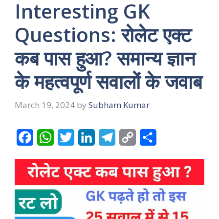
Interesting GK
Questions: रोलेट एक्ट
कब पास हुआ? समान्य ज्ञान
के महत्वपूर्ण सवालों के जवाब
March 19, 2024
by
Subham Kumar
F
W
T
L
T
C
S
a
h
w
i
e
o
h
c
a
i
n
l
p
a
e
t
t
k
e
y
r
b
s
t
e
g
L
e