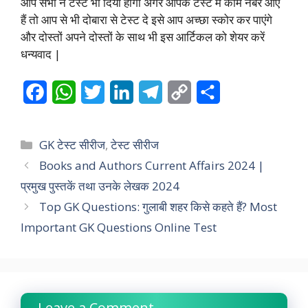
आप सभी ने टेस्ट भी दिया होगा अगर आपके टेस्ट में काम नंबर आए
हैं तो आप से भी दोबारा से टेस्ट दे इसे आप अच्छा स्कोर कर पाएंगे
और दोस्तों अपने दोस्तों के साथ भी इस आर्टिकल को शेयर करें
धन्यवाद |
F
W
T
L
T
C
S
a
h
w
i
e
o
h
c
a
i
n
l
p
a
Categories
GK टेस्ट सीरीज
,
टेस्ट सीरीज
e
t
t
k
e
y
r
Books and Authors Current Affairs 2024 |
प्रमुख पुस्तकें तथा उनके लेखक 2024
b
s
t
e
g
L
e
Top GK Questions: गुलाबी शहर किसे कहते हैं? Most
o
A
e
d
r
i
Important GK Questions Online Test
o
p
r
I
a
n
k
p
n
m
k
Leave a Comment