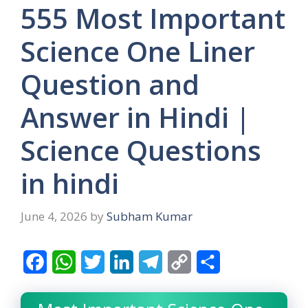
555 Most Important
Science One Liner
Question and
Answer in Hindi |
Science Questions
in hindi
June 4, 2026
by
Subham Kumar
F
W
T
L
T
C
S
a
h
w
i
e
o
h