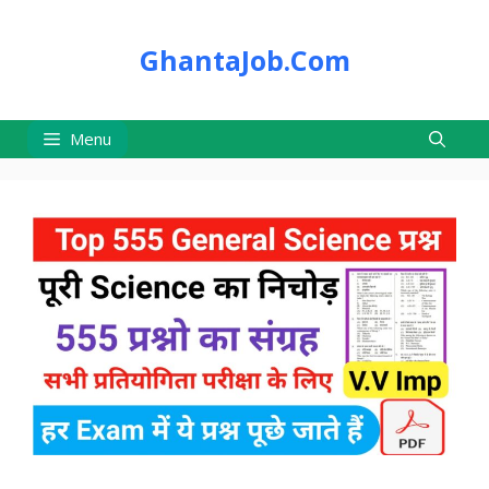
Skip
to
GhantaJob.Com
content
Menu