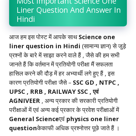
Most Important Science One
c
a
i
n
l
p
a
Liner Question And Answer In
e
t
t
k
e
y
r
Hindi
b
s
t
e
g
L
e
o
A
e
d
r
i
आज हम इस पोस्ट में आपके साथ
Science one
o
p
r
I
a
n
liner question in Hindi
(सामान्य ज्ञान) से जुड़े
k
p
n
m
k
प्रश्नों के बारे में साझा करने वाले हैं , जैसे की हम सभी
जानते हैं कि वर्तमान में प्रतियोगी परीक्षा मैं सफलता
हासिल करने की दौड़ में हर अभ्यार्थी लगे हुए हैं , इस
कारण प्रतियोगी परीक्षा जैसे –
SSC GD , NTPC ,
UPSC , RRB , RAILWAY SSC ,
एवं
AGNIVEER
, अन्य प्रकार की सरकारी प्रतियोगी
परीक्षाओं में एवं अन्य कई प्रकार के प्रवेश परीक्षाओं में
General Science
एवं
physics one liner
question
केकाफी अधिक प्रश्नोत्तर पूछे जाते हैं ।