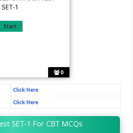
SET-1
0
Click Here
Click Here
est SET-1 For CBT MCQs