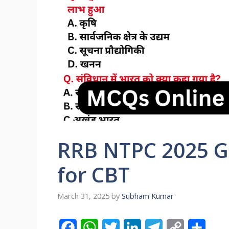
RRB NTPC 2025 G
for CBT
March 31, 2025
by
Subham Kumar
F
W
T
L
T
C
S