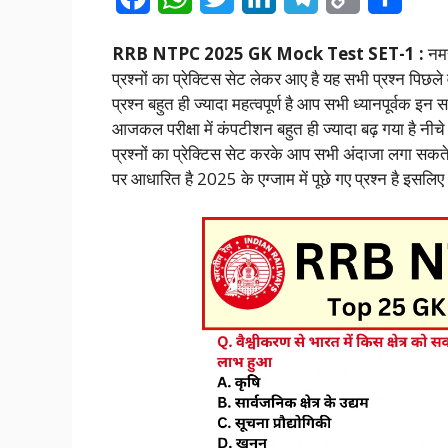
a
h
w
i
e
o
h
RRB NTPC 2025 GK Mock Test SET-1 :
नमस
c
a
i
n
l
p
a
प्रश्नों का प्रेक्टिस सेट लेकर आए है यह सभी प्रश्न पिछले वर्
e
t
t
k
e
y
r
प्रश्न बहुत ही ज्यादा महत्वपूर्ण है आप सभी ध्यानपूर्वक इ
आजकल परीक्षा में कंपटीशन बहुत ही ज्यादा बढ़ गया है नीचे
b
s
t
e
g
L
e
प्रश्नों का प्रेक्टिस सेट करके आप सभी अंदाजा लगा सकते हैं
o
A
e
d
r
i
पर आधारित है 2025 के एग्जाम में पूछे गए प्रश्न है इसलिए ध
o
p
r
I
a
n
k
p
n
m
k