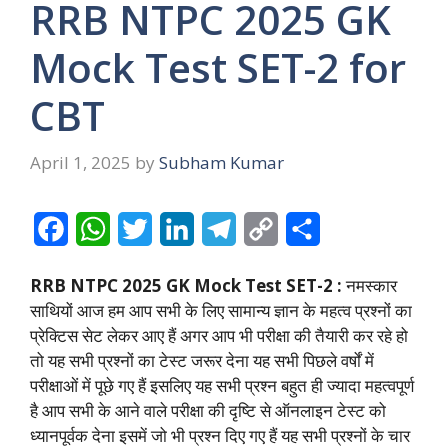
RRB NTPC 2025 GK
Mock Test SET-2 for
CBT
April 1, 2025
by
Subham Kumar
F
W
T
L
T
C
S
a
h
w
i
e
o
h
RRB NTPC 2025 GK Mock Test SET-2 :
नमस्कार
c
a
i
n
l
p
a
साथियों आज हम आप सभी के लिए सामान्य ज्ञान के महत्व प्रश्नों का
e
t
t
k
e
y
r
प्रेक्टिस सेट लेकर आए हैं अगर आप भी परीक्षा की तैयारी कर रहे हो
तो यह सभी प्रश्नों का टेस्ट जरूर देना यह सभी पिछले वर्षों में
b
s
t
e
g
L
e
परीक्षाओं में पूछे गए हैं इसलिए यह सभी प्रश्न बहुत ही ज्यादा महत्वपूर्ण
o
A
e
d
r
i
है आप सभी के आने वाले परीक्षा की दृष्टि से ऑनलाइन टेस्ट को
o
p
r
I
a
n
ध्यानपूर्वक देना इसमें जो भी प्रश्न दिए गए हैं यह सभी प्रश्नों के चार