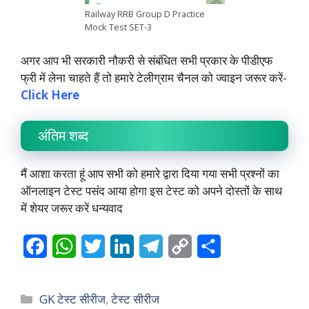
Railway RRB Group D Practice
Mock Test SET-3
अगर आप भी सरकारी नौकरी से संबंधित सभी प्रकार के पीडीएफ
फ्री में लेना चाहते हैं तो हमारे टेलीग्राम चैनल को ज्वाइन जरूर करें-
Click Here
अंतिम शब्द
मैं आशा करता हूं आप सभी को हमारे द्वारा दिया गया सभी प्रश्नों का
ऑनलाइन टेस्ट पसंद आया होगा इस टेस्ट को अपने दोस्तों के साथ
में शेयर जरूर करें धन्यवाद
F
W
T
L
T
C
S
a
h
w
i
e
o
h
c
a
i
n
l
p
a
Categories
GK टेस्ट सीरीज
,
टेस्ट सीरीज