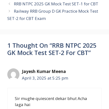
e
t
t
k
e
y
r
RRB NTPC 2025 GK Mock Test SET-1 for CBT
Railway RRB Group D GK Practice Mock Test
b
s
t
e
g
L
e
SET-2 for CBT Exam
o
A
e
d
r
i
o
p
r
I
a
n
k
p
n
m
k
1 Thought On “RRB NTPC 2025
GK Mock Test SET-2 For CBT”
Jayesh Kumar Meena
April 3, 2025 at 5:25 pm
Sir mughe quiescent dekar bhut Acha
laga hai