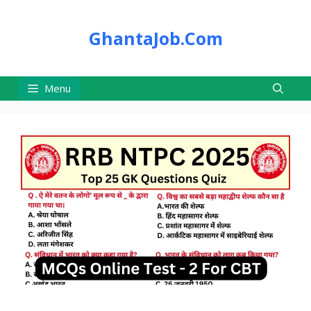
Skip
to
GhantaJob.Com
content
Menu