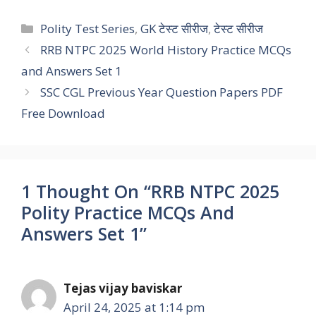
c
a
i
n
l
p
a
Categories
Polity Test Series
,
GK टेस्ट सीरीज
,
टेस्ट सीरीज
e
t
t
k
e
y
r
RRB NTPC 2025 World History Practice MCQs
and Answers Set 1
b
s
t
e
g
L
e
SSC CGL Previous Year Question Papers PDF
o
A
e
d
r
i
Free Download
o
p
r
I
a
n
k
p
n
m
k
1 Thought On “RRB NTPC 2025
Polity Practice MCQs And
Answers Set 1”
Tejas vijay baviskar
April 24, 2025 at 1:14 pm