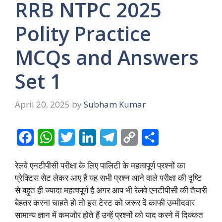
RRB NTPC 2025
Polity Practice
MCQs and Answers
Set 1
April 20, 2025
by
Subham Kumar
F
W
T
L
T
C
S
a
h
w
i
e
o
h
रेलवे एनटीपीसी परीक्षा के लिए पालिटी के महत्वपूर्ण प्रश्नों का
c
a
i
n
l
p
a
प्रेक्टिस सेट लेकर आए हैं यह सभी प्रश्न आने वाले परीक्षा की दृष्टि
e
t
t
k
e
y
r
से बहुत ही ज्यादा महत्वपूर्ण है अगर आप भी रेलवे एनटीपीसी की तैयारी
बेहतर करना चाहते हो तो इस टेस्ट को जरूर दें काफी उम्मीदवार
b
s
t
e
g
L
e
सामान्य ज्ञान में कमजोर होते हैं उन्हें प्रश्नों को याद करने में दिक्कत
o
A
e
d
r
i