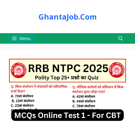
Skip
to
GhantaJob.Com
content
Menu