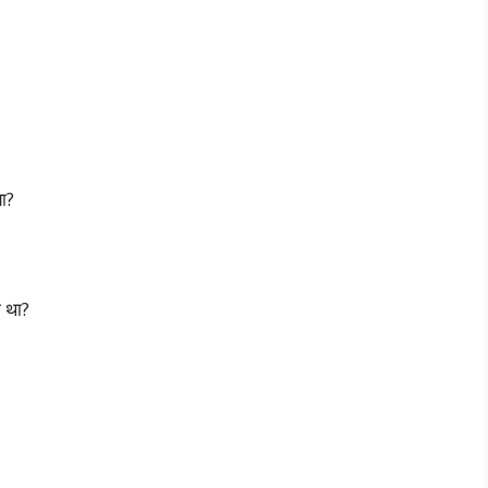
ा?
ा था?