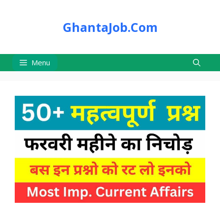
Skip
to
GhantaJob.Com
content
Menu