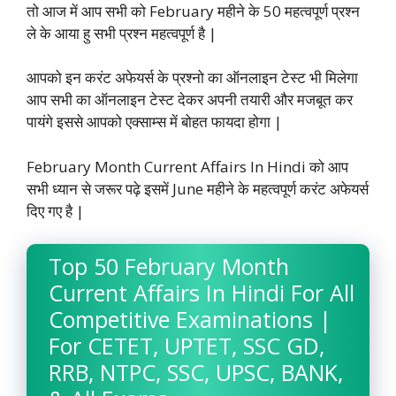
तो आज में आप सभी को February महीने के 50 महत्वपूर्ण प्रश्न
b
s
t
e
g
L
e
ले के आया हु सभी प्रश्न महत्वपूर्ण है |
o
A
e
d
r
i
o
p
r
I
a
n
आपको इन करंट अफेयर्स के प्रश्नो का ऑनलाइन टेस्ट भी मिलेगा
आप सभी का ऑनलाइन टेस्ट देकर अपनी तयारी और मजबूत कर
k
p
n
m
k
पायंगे इससे आपको एक्साम्स में बोहत फायदा होगा |
February Month Current Affairs In Hindi को आप
सभी ध्यान से जरूर पढ़े इसमें June महीने के महत्वपूर्ण करंट अफेयर्स
दिए गए है |
Top 50 February Month
Current Affairs In Hindi For All
Competitive Examinations |
For CETET, UPTET, SSC GD,
RRB, NTPC, SSC, UPSC, BANK,