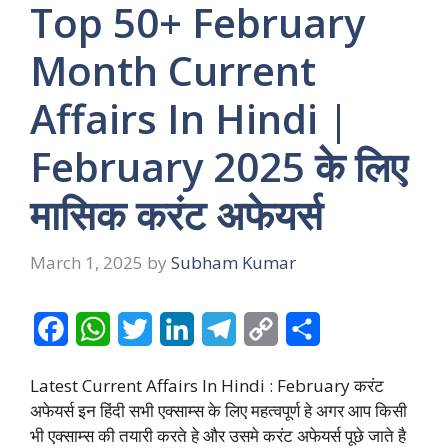
Top 50+ February
Month Current
Affairs In Hindi |
February 2025 के लिए
मासिक करंट अफेयर्स
March 1, 2025
by
Subham Kumar
F
W
T
L
T
C
S
a
h
w
i
e
o
h
Latest Current Affairs In Hindi : February करंट
c
a
i
n
l
p
a
अफेयर्स इन हिंदी सभी एक्साम्स के लिए महत्वपूर्ण हे अगर आप किसी
e
t
t
k
e
y
r
भी एक्साम्स की तयारी करते हे और उसमे करंट अफेयर्स पूछे जाते है