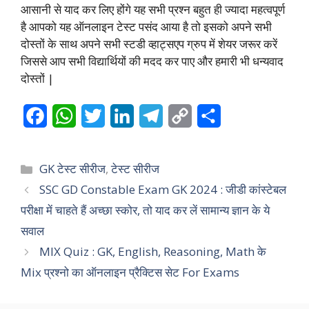
आसानी से याद कर लिए होंगे यह सभी प्रश्न बहुत ही ज्यादा महत्वपूर्ण
है आपको यह ऑनलाइन टेस्ट पसंद आया है तो इसको अपने सभी
दोस्तों के साथ अपने सभी स्टडी व्हाट्सएप ग्रुप में शेयर जरूर करें
जिससे आप सभी विद्यार्थियों की मदद कर पाए और हमारी भी धन्यवाद
दोस्तों |
F
W
T
L
T
C
S
a
h
w
i
e
o
h
c
a
i
n
l
p
a
Categories
GK टेस्ट सीरीज
,
टेस्ट सीरीज
e
t
t
k
e
y
r
SSC GD Constable Exam GK 2024 : जीडी कांस्टेबल
परीक्षा में चाहते हैं अच्छा स्कोर, तो याद कर लें सामान्य ज्ञान के ये
b
s
t
e
g
L
e
सवाल
o
A
e
d
r
i
MIX Quiz : GK, English, Reasoning, Math के
o
p
r
I
a
n
Mix प्रश्नो का ऑनलाइन प्रैक्टिस सेट For Exams
k
p
n
m
k