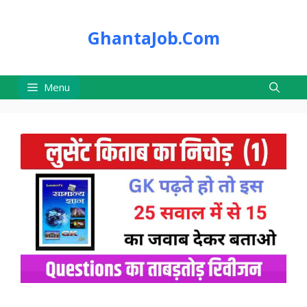
Skip
to
GhantaJob.Com
content
Menu