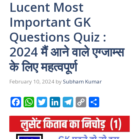
Lucent Most
Important GK
Questions Quiz :
2024 मैं आने वाले एग्जाम्स
के लिए महत्वपूर्ण
February 10, 2024
by
Subham Kumar
F
W
T
L
T
C
S
a
h
w
i
e
o
h
c
a
i
n
l
p
a
e
t
t
k
e
y
r